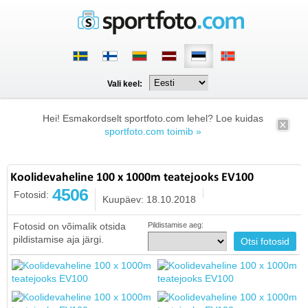
Vali keel:
Hei! Esmakordselt sportfoto.com lehel? Loe kuidas
sportfoto.com toimib »
Koolidevaheline 100 x 1000m teatejooks EV100
4506
Fotosid:
Kuupäev: 18.10.2018
Fotosid on võimalik otsida
Pildistamise aeg:
pildistamise aja järgi.