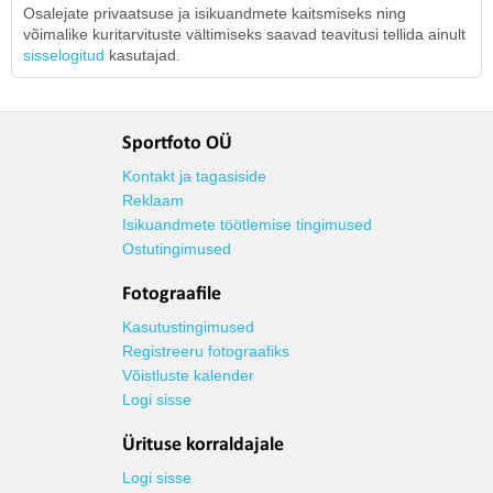
Osalejate privaatsuse ja isikuandmete kaitsmiseks ning
võimalike kuritarvituste vältimiseks saavad teavitusi tellida ainult
sisselogitud
kasutajad.
Sportfoto OÜ
Kontakt ja tagasiside
Reklaam
Isikuandmete töötlemise tingimused
Ostutingimused
Fotograafile
Kasutustingimused
Registreeru fotograafiks
Võistluste kalender
Logi sisse
Ürituse korraldajale
Logi sisse