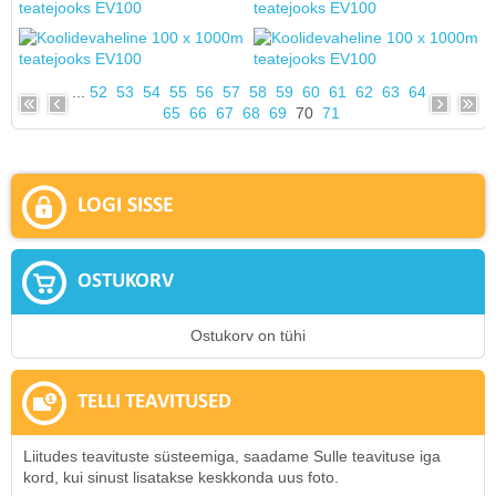
...
52
53
54
55
56
57
58
59
60
61
62
63
64
65
66
67
68
69
70
71
LOGI SISSE
OSTUKORV
Ostukorv on tühi
TELLI TEAVITUSED
Liitudes teavituste süsteemiga, saadame Sulle teavituse iga
kord, kui sinust lisatakse keskkonda uus foto.