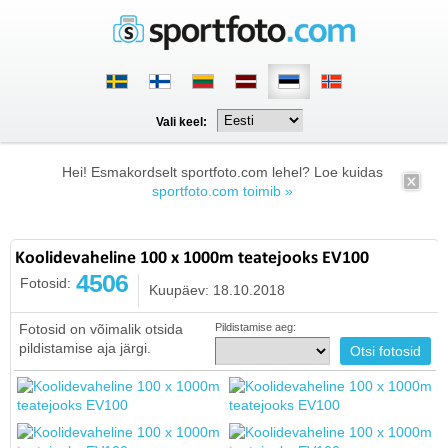
Vali keel:
Hei! Esmakordselt sportfoto.com lehel? Loe kuidas
sportfoto.com toimib »
Koolidevaheline 100 x 1000m teatejooks EV100
4506
Fotosid:
Kuupäev: 18.10.2018
Fotosid on võimalik otsida
Pildistamise aeg:
pildistamise aja järgi.