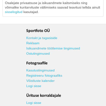
Osalejate privaatsuse ja isikuandmete kaitsmiseks ning
võimalike kuritarvituste vältimiseks saavad teavitusi tellida ainult
sisselogitud
kasutajad.
Sportfoto OÜ
Kontakt ja tagasiside
Reklaam
Isikuandmete töötlemise tingimused
Ostutingimused
Fotograafile
Kasutustingimused
Registreeru fotograafiks
Võistluste kalender
Logi sisse
Ürituse korraldajale
Logi sisse