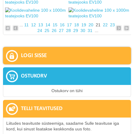
...
11
12
13
14
15
16
17
18
19
20
21
22
23
24
25
26
27
28
29
30
31
...
LOGI SISSE
OSTUKORV
Ostukorv on tühi
TELLI TEAVITUSED
Liitudes teavituste süsteemiga, saadame Sulle teavituse iga
kord, kui sinust lisatakse keskkonda uus foto.