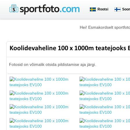
Rootsi
Soo
Hei! Esmakordselt sportfot
Koolidevaheline 100 x 1000m teatejooks
Fotosid on võimalik otsida pildistamise aja järgi.