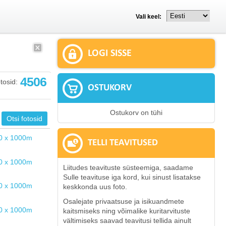
Vali keel:
LOGI SISSE
4506
tosid:
OSTUKORV
Ostukorv on tühi
TELLI TEAVITUSED
Liitudes teavituste süsteemiga, saadame
Sulle teavituse iga kord, kui sinust lisatakse
keskkonda uus foto.
Osalejate privaatsuse ja isikuandmete
kaitsmiseks ning võimalike kuritarvituste
vältimiseks saavad teavitusi tellida ainult