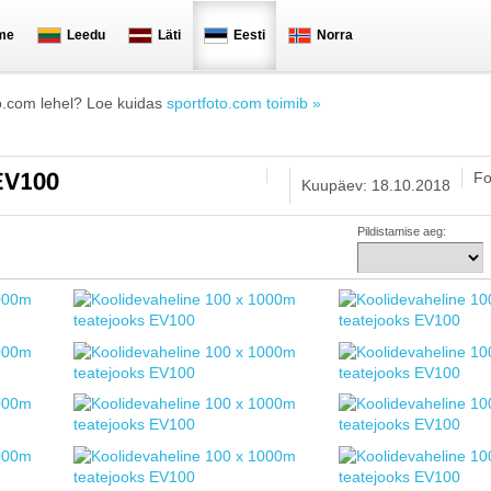
me
Leedu
Läti
Eesti
Norra
o.com lehel? Loe kuidas
sportfoto.com toimib »
Fo
 EV100
Kuupäev: 18.10.2018
Pildistamise aeg: