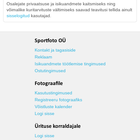
Osalejate privaatsuse ja isikuandmete kaitsmiseks ning
võimalike kuritarvituste vältimiseks saavad teavitusi tellida ainult
sisselogitud
kasutajad.
Sportfoto OÜ
Kontakt ja tagasiside
Reklaam
Isikuandmete töötlemise tingimused
Ostutingimused
Fotograafile
Kasutustingimused
Registreeru fotograafiks
Võistluste kalender
Logi sisse
Ürituse korraldajale
Logi sisse