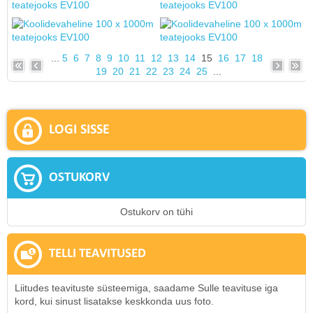
...
5
6
7
8
9
10
11
12
13
14
15
16
17
18
19
20
21
22
23
24
25
...
LOGI SISSE
OSTUKORV
Ostukorv on tühi
TELLI TEAVITUSED
Liitudes teavituste süsteemiga, saadame Sulle teavituse iga
kord, kui sinust lisatakse keskkonda uus foto.