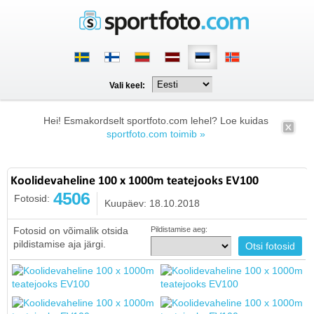
Vali keel:
Hei! Esmakordselt sportfoto.com lehel? Loe kuidas
sportfoto.com toimib »
Koolidevaheline 100 x 1000m teatejooks EV100
4506
Fotosid:
Kuupäev: 18.10.2018
Fotosid on võimalik otsida
Pildistamise aeg:
pildistamise aja järgi.