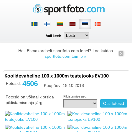
Vali keel:
Hei! Esmakordselt sportfoto.com lehel? Loe kuidas
sportfoto.com toimib »
Koolidevaheline 100 x 1000m teatejooks EV100
4506
Fotosid:
Kuupäev: 18.10.2018
Fotosid on võimalik otsida
Pildistamise aeg:
pildistamise aja järgi.