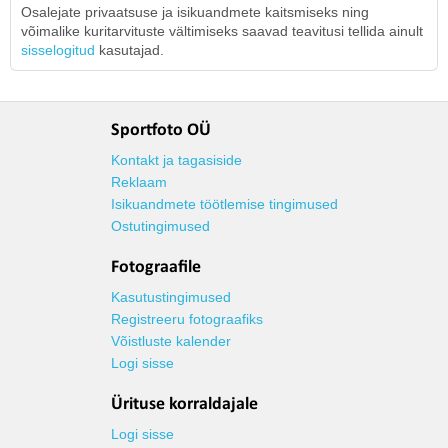
Osalejate privaatsuse ja isikuandmete kaitsmiseks ning
võimalike kuritarvituste vältimiseks saavad teavitusi tellida ainult
sisselogitud
kasutajad.
Sportfoto OÜ
Kontakt ja tagasiside
Reklaam
Isikuandmete töötlemise tingimused
Ostutingimused
Fotograafile
Kasutustingimused
Registreeru fotograafiks
Võistluste kalender
Logi sisse
Ürituse korraldajale
Logi sisse