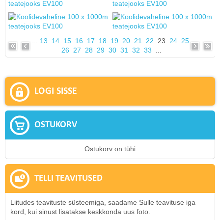
...
13
14
15
16
17
18
19
20
21
22
23
24
25
26
27
28
29
30
31
32
33
...
LOGI SISSE
OSTUKORV
Ostukorv on tühi
TELLI TEAVITUSED
Liitudes teavituste süsteemiga, saadame Sulle teavituse iga
kord, kui sinust lisatakse keskkonda uus foto.