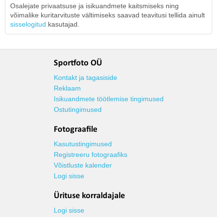
Osalejate privaatsuse ja isikuandmete kaitsmiseks ning
võimalike kuritarvituste vältimiseks saavad teavitusi tellida ainult
sisselogitud
kasutajad.
Sportfoto OÜ
Kontakt ja tagasiside
Reklaam
Isikuandmete töötlemise tingimused
Ostutingimused
Fotograafile
Kasutustingimused
Registreeru fotograafiks
Võistluste kalender
Logi sisse
Ürituse korraldajale
Logi sisse