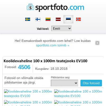
Vali keel:
Hei! Esmakordselt sportfoto.com lehel? Loe kuidas
sportfoto.com toimib »
Koolidevaheline 100 x 1000m teatejooks EV100
4506
Fotosid:
Kuupäev: 18.10.2018
Fotosid on võimalik otsida
Pildistamise aeg:
pildistamise aja järgi.