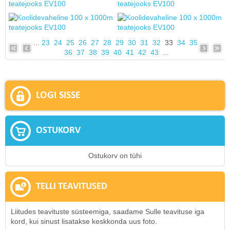
...
23
24
25
26
27
28
29
30
31
32
33
34
35
36
37
38
39
40
41
42
43
...
LOGI SISSE
OSTUKORV
Ostukorv on tühi
TELLI TEAVITUSED
Liitudes teavituste süsteemiga, saadame Sulle teavituse iga
kord, kui sinust lisatakse keskkonda uus foto.