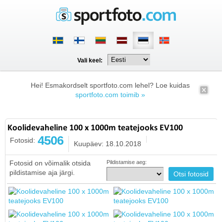
Vali keel:
Hei! Esmakordselt sportfoto.com lehel? Loe kuidas
sportfoto.com toimib »
Koolidevaheline 100 x 1000m teatejooks EV100
4506
Fotosid:
Kuupäev: 18.10.2018
Fotosid on võimalik otsida
Pildistamise aeg:
pildistamise aja järgi.