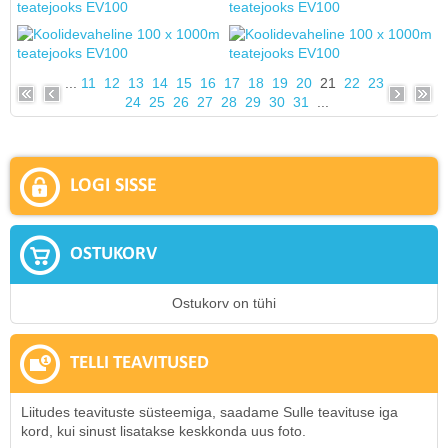
...
11
12
13
14
15
16
17
18
19
20
21
22
23
24
25
26
27
28
29
30
31
...
LOGI SISSE
OSTUKORV
Ostukorv on tühi
TELLI TEAVITUSED
Liitudes teavituste süsteemiga, saadame Sulle teavituse iga
kord, kui sinust lisatakse keskkonda uus foto.