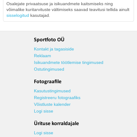
Osalejate privaatsuse ja isikuandmete kaitsmiseks ning
võimalike kuritarvituste vältimiseks saavad teavitusi tellida ainult
sisselogitud
kasutajad.
Sportfoto OÜ
Kontakt ja tagasiside
Reklaam
Isikuandmete töötlemise tingimused
Ostutingimused
Fotograafile
Kasutustingimused
Registreeru fotograafiks
Võistluste kalender
Logi sisse
Ürituse korraldajale
Logi sisse