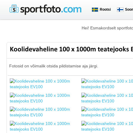
Rootsi
Soo
Hei! Esmakordselt sportfot
Koolidevaheline 100 x 1000m teatejooks
Fotosid on võimalik otsida pildistamise aja järgi.