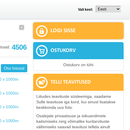
Vali keel:
LOGI SISSE
4506
tosid:
OSTUKORV
Ostukorv on tühi
TELLI TEAVITUSED
Liitudes teavituste süsteemiga, saadame
Sulle teavituse iga kord, kui sinust lisatakse
keskkonda uus foto.
Osalejate privaatsuse ja isikuandmete
kaitsmiseks ning võimalike kuritarvituste
vältimiseks saavad teavitusi tellida ainult