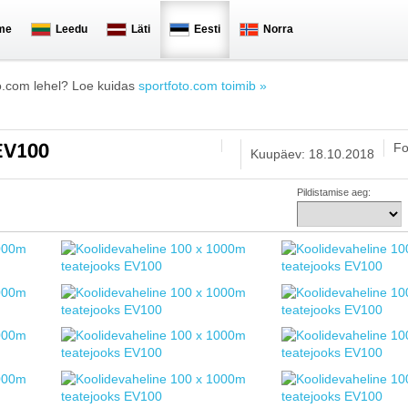
me
Leedu
Läti
Eesti
Norra
o.com lehel? Loe kuidas
sportfoto.com toimib »
Fo
 EV100
Kuupäev: 18.10.2018
Pildistamise aeg: