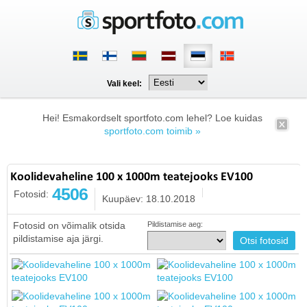
Vali keel:
Hei! Esmakordselt sportfoto.com lehel? Loe kuidas
sportfoto.com toimib »
Koolidevaheline 100 x 1000m teatejooks EV100
4506
Fotosid:
Kuupäev: 18.10.2018
Fotosid on võimalik otsida
Pildistamise aeg:
pildistamise aja järgi.