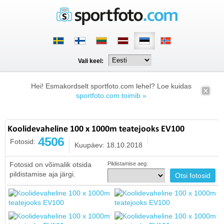
Vali keel:
Hei! Esmakordselt sportfoto.com lehel? Loe kuidas
sportfoto.com toimib »
Koolidevaheline 100 x 1000m teatejooks EV100
4506
Fotosid:
Kuupäev: 18.10.2018
Fotosid on võimalik otsida
Pildistamise aeg:
pildistamise aja järgi.