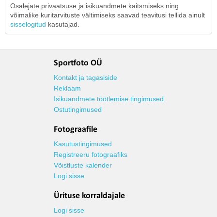
Osalejate privaatsuse ja isikuandmete kaitsmiseks ning
võimalike kuritarvituste vältimiseks saavad teavitusi tellida ainult
sisselogitud
kasutajad.
Sportfoto OÜ
Kontakt ja tagasiside
Reklaam
Isikuandmete töötlemise tingimused
Ostutingimused
Fotograafile
Kasutustingimused
Registreeru fotograafiks
Võistluste kalender
Logi sisse
Ürituse korraldajale
Logi sisse