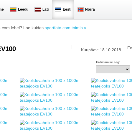
me
Leedu
Läti
Eesti
Norra
o.com lehel? Loe kuidas
sportfoto.com toimib »
Fo
 EV100
Kuupäev: 18.10.2018
Pildistamise aeg: