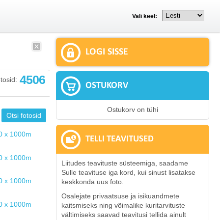
Vali keel:
LOGI SISSE
4506
tosid:
OSTUKORV
Ostukorv on tühi
TELLI TEAVITUSED
Liitudes teavituste süsteemiga, saadame
Sulle teavituse iga kord, kui sinust lisatakse
keskkonda uus foto.
Osalejate privaatsuse ja isikuandmete
kaitsmiseks ning võimalike kuritarvituste
vältimiseks saavad teavitusi tellida ainult