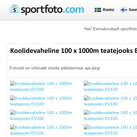
Rootsi
Soo
Hei! Esmakordselt sportfot
Koolidevaheline 100 x 1000m teatejooks
Fotosid on võimalik otsida pildistamise aja järgi.