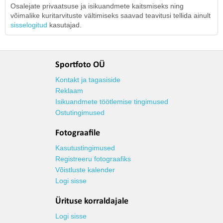
Osalejate privaatsuse ja isikuandmete kaitsmiseks ning
võimalike kuritarvituste vältimiseks saavad teavitusi tellida ainult
sisselogitud
kasutajad.
Sportfoto OÜ
Kontakt ja tagasiside
Reklaam
Isikuandmete töötlemise tingimused
Ostutingimused
Fotograafile
Kasutustingimused
Registreeru fotograafiks
Võistluste kalender
Logi sisse
Ürituse korraldajale
Logi sisse