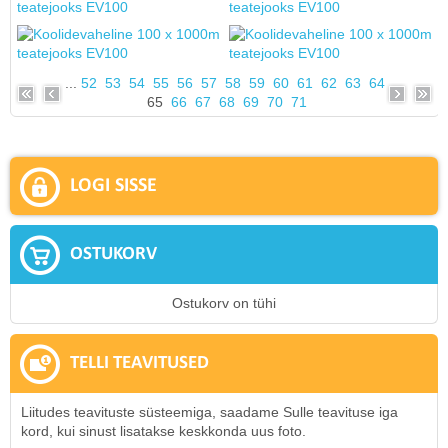
...
52
53
54
55
56
57
58
59
60
61
62
63
64
65
66
67
68
69
70
71
LOGI SISSE
OSTUKORV
Ostukorv on tühi
TELLI TEAVITUSED
Liitudes teavituste süsteemiga, saadame Sulle teavituse iga
kord, kui sinust lisatakse keskkonda uus foto.