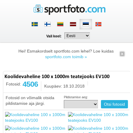
Vali keel:
Hei! Esmakordselt sportfoto.com lehel? Loe kuidas
sportfoto.com toimib »
Koolidevaheline 100 x 1000m teatejooks EV100
4506
Fotosid:
Kuupäev: 18.10.2018
Fotosid on võimalik otsida
Pildistamise aeg:
pildistamise aja järgi.