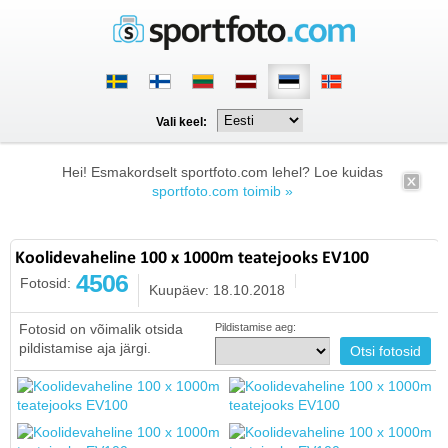
Vali keel:
Hei! Esmakordselt sportfoto.com lehel? Loe kuidas
sportfoto.com toimib »
Koolidevaheline 100 x 1000m teatejooks EV100
4506
Fotosid:
Kuupäev: 18.10.2018
Fotosid on võimalik otsida
Pildistamise aeg:
pildistamise aja järgi.