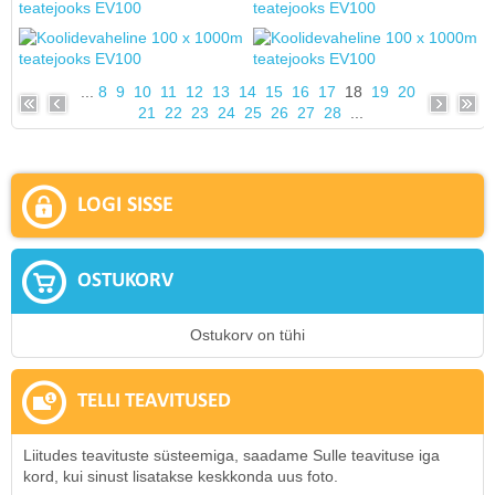
...
8
9
10
11
12
13
14
15
16
17
18
19
20
21
22
23
24
25
26
27
28
...
LOGI SISSE
OSTUKORV
Ostukorv on tühi
TELLI TEAVITUSED
Liitudes teavituste süsteemiga, saadame Sulle teavituse iga
kord, kui sinust lisatakse keskkonda uus foto.