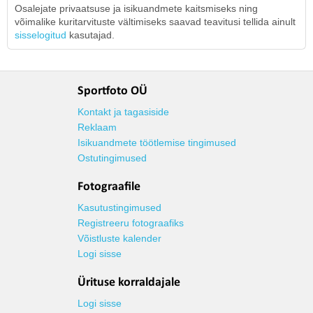
Osalejate privaatsuse ja isikuandmete kaitsmiseks ning
võimalike kuritarvituste vältimiseks saavad teavitusi tellida ainult
sisselogitud
kasutajad.
Sportfoto OÜ
Kontakt ja tagasiside
Reklaam
Isikuandmete töötlemise tingimused
Ostutingimused
Fotograafile
Kasutustingimused
Registreeru fotograafiks
Võistluste kalender
Logi sisse
Ürituse korraldajale
Logi sisse