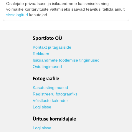
Osalejate privaatsuse ja isikuandmete kaitsmiseks ning
võimalike kuritarvituste vältimiseks saavad teavitusi tellida ainult
sisselogitud
kasutajad.
Sportfoto OÜ
Kontakt ja tagasiside
Reklaam
Isikuandmete töötlemise tingimused
Ostutingimused
Fotograafile
Kasutustingimused
Registreeru fotograafiks
Võistluste kalender
Logi sisse
Ürituse korraldajale
Logi sisse