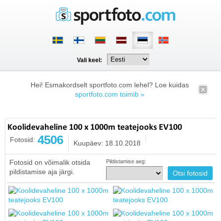
Vali keel:
Hei! Esmakordselt sportfoto.com lehel? Loe kuidas
sportfoto.com toimib »
Koolidevaheline 100 x 1000m teatejooks EV100
4506
Fotosid:
Kuupäev: 18.10.2018
Fotosid on võimalik otsida
Pildistamise aeg:
pildistamise aja järgi.