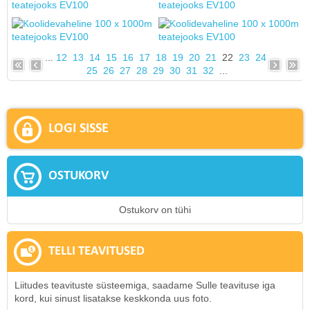
...
12
13
14
15
16
17
18
19
20
21
22
23
24
25
26
27
28
29
30
31
32
...
LOGI SISSE
OSTUKORV
Ostukorv on tühi
TELLI TEAVITUSED
Liitudes teavituste süsteemiga, saadame Sulle teavituse iga
kord, kui sinust lisatakse keskkonda uus foto.