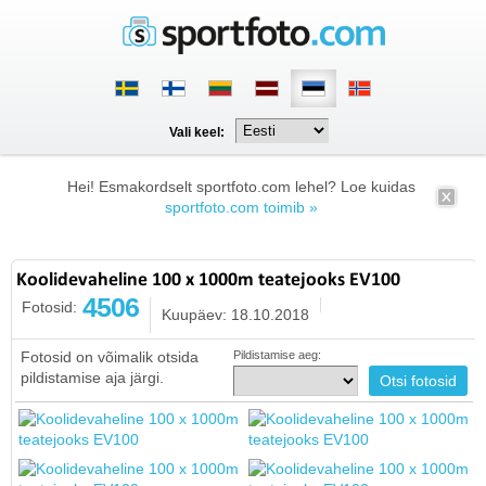
Vali keel:
Hei! Esmakordselt sportfoto.com lehel? Loe kuidas
sportfoto.com toimib »
Koolidevaheline 100 x 1000m teatejooks EV100
4506
Fotosid:
Kuupäev: 18.10.2018
Fotosid on võimalik otsida
Pildistamise aeg:
pildistamise aja järgi.