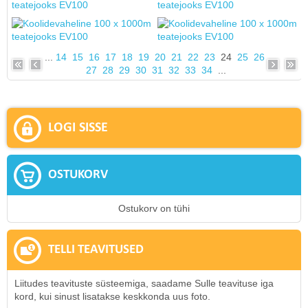
...
14
15
16
17
18
19
20
21
22
23
24
25
26
27
28
29
30
31
32
33
34
...
LOGI SISSE
OSTUKORV
Ostukorv on tühi
TELLI TEAVITUSED
Liitudes teavituste süsteemiga, saadame Sulle teavituse iga
kord, kui sinust lisatakse keskkonda uus foto.