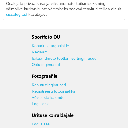
Osalejate privaatsuse ja isikuandmete kaitsmiseks ning
võimalike kuritarvituste vältimiseks saavad teavitusi tellida ainult
sisselogitud
kasutajad.
Sportfoto OÜ
Kontakt ja tagasiside
Reklaam
Isikuandmete töötlemise tingimused
Ostutingimused
Fotograafile
Kasutustingimused
Registreeru fotograafiks
Võistluste kalender
Logi sisse
Ürituse korraldajale
Logi sisse