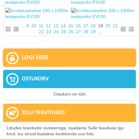
...
9
10
11
12
13
14
15
16
17
18
19
20
21
22
23
24
25
26
27
28
29
...
LOGI SISSE
OSTUKORV
Ostukorv on tühi
TELLI TEAVITUSED
Liitudes teavituste süsteemiga, saadame Sulle teavituse iga
kord, kui sinust lisatakse keskkonda uus foto.