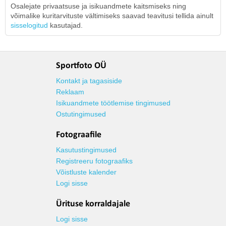
Osalejate privaatsuse ja isikuandmete kaitsmiseks ning
võimalike kuritarvituste vältimiseks saavad teavitusi tellida ainult
sisselogitud
kasutajad.
Sportfoto OÜ
Kontakt ja tagasiside
Reklaam
Isikuandmete töötlemise tingimused
Ostutingimused
Fotograafile
Kasutustingimused
Registreeru fotograafiks
Võistluste kalender
Logi sisse
Ürituse korraldajale
Logi sisse