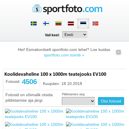
Vali keel:
Hei! Esmakordselt sportfoto.com lehel? Loe kuidas
sportfoto.com toimib »
Koolidevaheline 100 x 1000m teatejooks EV100
4506
Fotosid:
Kuupäev: 18.10.2018
Fotosid on võimalik otsida
Pildistamise aeg:
pildistamise aja järgi.