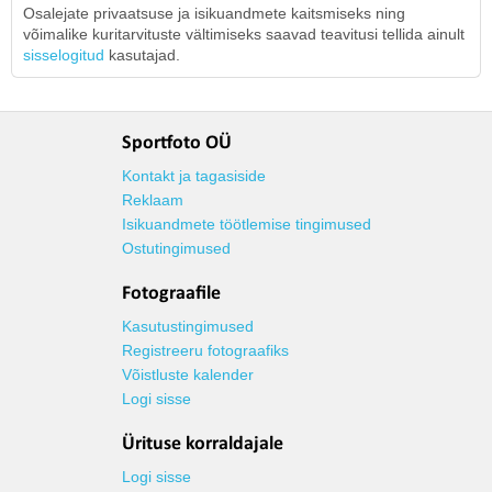
Osalejate privaatsuse ja isikuandmete kaitsmiseks ning
võimalike kuritarvituste vältimiseks saavad teavitusi tellida ainult
sisselogitud
kasutajad.
Sportfoto OÜ
Kontakt ja tagasiside
Reklaam
Isikuandmete töötlemise tingimused
Ostutingimused
Fotograafile
Kasutustingimused
Registreeru fotograafiks
Võistluste kalender
Logi sisse
Ürituse korraldajale
Logi sisse