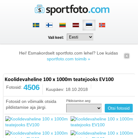
Vali keel:
Hei! Esmakordselt sportfoto.com lehel? Loe kuidas
sportfoto.com toimib »
Koolidevaheline 100 x 1000m teatejooks EV100
4506
Fotosid:
Kuupäev: 18.10.2018
Fotosid on võimalik otsida
Pildistamise aeg:
pildistamise aja järgi.