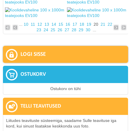
...
10
11
12
13
14
15
16
17
18
19
20
21
22
23
24
25
26
27
28
29
30
...
LOGI SISSE
OSTUKORV
Ostukorv on tühi
TELLI TEAVITUSED
Liitudes teavituste süsteemiga, saadame Sulle teavituse iga
kord, kui sinust lisatakse keskkonda uus foto.