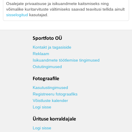
Osalejate privaatsuse ja isikuandmete kaitsmiseks ning
võimalike kuritarvituste vältimiseks saavad teavitusi tellida ainult
sisselogitud
kasutajad.
Sportfoto OÜ
Kontakt ja tagasiside
Reklaam
Isikuandmete töötlemise tingimused
Ostutingimused
Fotograafile
Kasutustingimused
Registreeru fotograafiks
Võistluste kalender
Logi sisse
Ürituse korraldajale
Logi sisse