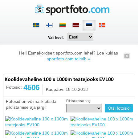
Vali keel:
Hei! Esmakordselt sportfoto.com lehel? Loe kuidas
sportfoto.com toimib »
Koolidevaheline 100 x 1000m teatejooks EV100
4506
Fotosid:
Kuupäev: 18.10.2018
Fotosid on võimalik otsida
Pildistamise aeg:
pildistamise aja järgi.