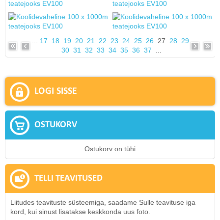
...
17
18
19
20
21
22
23
24
25
26
27
28
29
30
31
32
33
34
35
36
37
...
LOGI SISSE
OSTUKORV
Ostukorv on tühi
TELLI TEAVITUSED
Liitudes teavituste süsteemiga, saadame Sulle teavituse iga
kord, kui sinust lisatakse keskkonda uus foto.