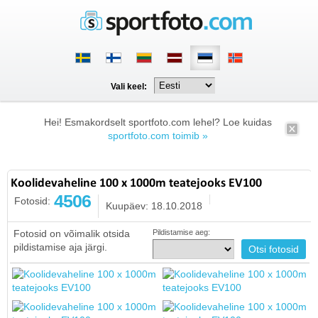
Vali keel:
Hei! Esmakordselt sportfoto.com lehel? Loe kuidas
sportfoto.com toimib »
Koolidevaheline 100 x 1000m teatejooks EV100
4506
Fotosid:
Kuupäev: 18.10.2018
Fotosid on võimalik otsida
Pildistamise aeg:
pildistamise aja järgi.