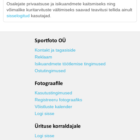
Osalejate privaatsuse ja isikuandmete kaitsmiseks ning
võimalike kuritarvituste vältimiseks saavad teavitusi tellida ainult
sisselogitud
kasutajad.
Sportfoto OÜ
Kontakt ja tagasiside
Reklaam
Isikuandmete töötlemise tingimused
Ostutingimused
Fotograafile
Kasutustingimused
Registreeru fotograafiks
Võistluste kalender
Logi sisse
Ürituse korraldajale
Logi sisse