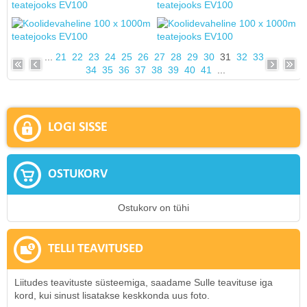
...
21
22
23
24
25
26
27
28
29
30
31
32
33
34
35
36
37
38
39
40
41
...
LOGI SISSE
OSTUKORV
Ostukorv on tühi
TELLI TEAVITUSED
Liitudes teavituste süsteemiga, saadame Sulle teavituse iga
kord, kui sinust lisatakse keskkonda uus foto.