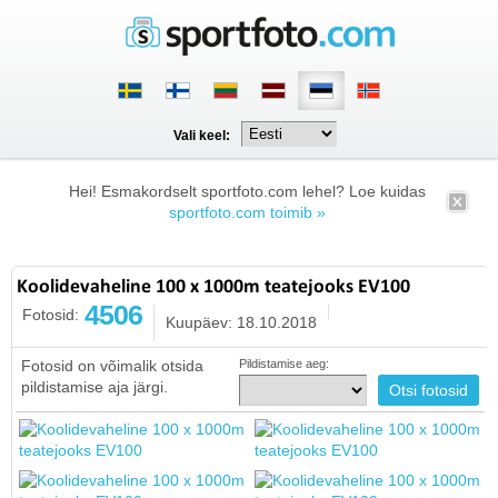
Vali keel:
Hei! Esmakordselt sportfoto.com lehel? Loe kuidas
sportfoto.com toimib »
Koolidevaheline 100 x 1000m teatejooks EV100
4506
Fotosid:
Kuupäev: 18.10.2018
Fotosid on võimalik otsida
Pildistamise aeg:
pildistamise aja järgi.