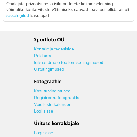
Osalejate privaatsuse ja isikuandmete kaitsmiseks ning
võimalike kuritarvituste vältimiseks saavad teavitusi tellida ainult
sisselogitud
kasutajad.
Sportfoto OÜ
Kontakt ja tagasiside
Reklaam
Isikuandmete töötlemise tingimused
Ostutingimused
Fotograafile
Kasutustingimused
Registreeru fotograafiks
Võistluste kalender
Logi sisse
Ürituse korraldajale
Logi sisse