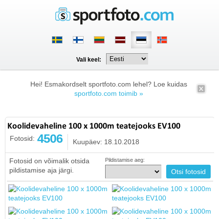
Vali keel:
Hei! Esmakordselt sportfoto.com lehel? Loe kuidas
sportfoto.com toimib »
Koolidevaheline 100 x 1000m teatejooks EV100
4506
Fotosid:
Kuupäev: 18.10.2018
Fotosid on võimalik otsida
Pildistamise aeg:
pildistamise aja järgi.