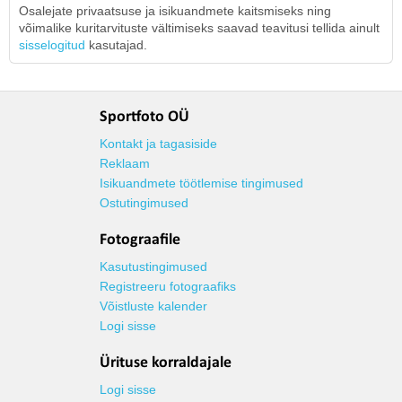
Osalejate privaatsuse ja isikuandmete kaitsmiseks ning
võimalike kuritarvituste vältimiseks saavad teavitusi tellida ainult
sisselogitud
kasutajad.
Sportfoto OÜ
Kontakt ja tagasiside
Reklaam
Isikuandmete töötlemise tingimused
Ostutingimused
Fotograafile
Kasutustingimused
Registreeru fotograafiks
Võistluste kalender
Logi sisse
Ürituse korraldajale
Logi sisse