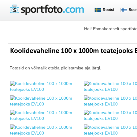
Rootsi
Soo
Hei! Esmakordselt sportfot
Koolidevaheline 100 x 1000m teatejooks
Fotosid on võimalik otsida pildistamise aja järgi.