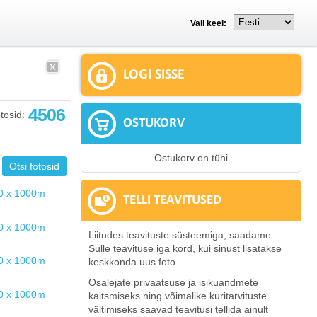
Vali keel:
LOGI SISSE
4506
tosid:
OSTUKORV
Ostukorv on tühi
TELLI TEAVITUSED
Liitudes teavituste süsteemiga, saadame
Sulle teavituse iga kord, kui sinust lisatakse
keskkonda uus foto.
Osalejate privaatsuse ja isikuandmete
kaitsmiseks ning võimalike kuritarvituste
vältimiseks saavad teavitusi tellida ainult