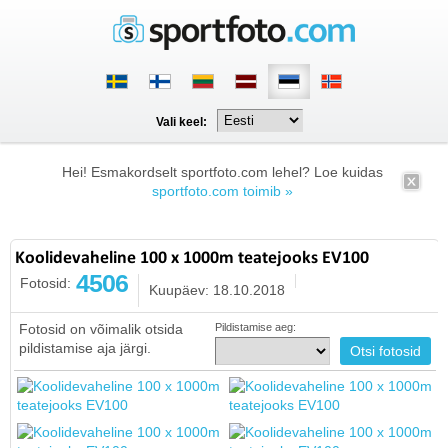
Vali keel:
Hei! Esmakordselt sportfoto.com lehel? Loe kuidas
sportfoto.com toimib »
Koolidevaheline 100 x 1000m teatejooks EV100
4506
Fotosid:
Kuupäev: 18.10.2018
Fotosid on võimalik otsida
Pildistamise aeg:
pildistamise aja järgi.