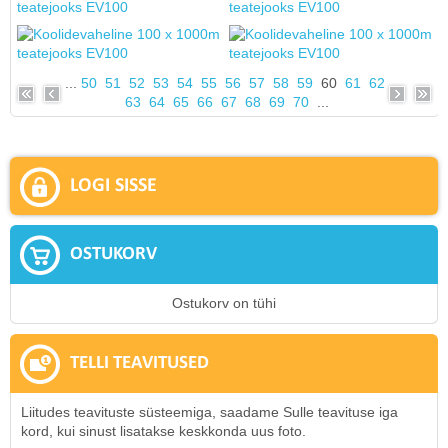
...
50
51
52
53
54
55
56
57
58
59
60
61
62
63
64
65
66
67
68
69
70
...
LOGI SISSE
OSTUKORV
Ostukorv on tühi
TELLI TEAVITUSED
Liitudes teavituste süsteemiga, saadame Sulle teavituse iga
kord, kui sinust lisatakse keskkonda uus foto.