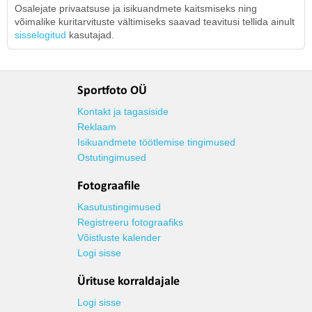
Osalejate privaatsuse ja isikuandmete kaitsmiseks ning
võimalike kuritarvituste vältimiseks saavad teavitusi tellida ainult
sisselogitud
kasutajad.
Sportfoto OÜ
Kontakt ja tagasiside
Reklaam
Isikuandmete töötlemise tingimused
Ostutingimused
Fotograafile
Kasutustingimused
Registreeru fotograafiks
Võistluste kalender
Logi sisse
Ürituse korraldajale
Logi sisse