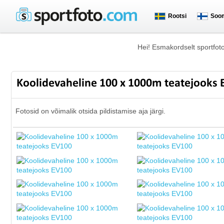
Rootsi
Soo
Hei! Esmakordselt sportfot
Koolidevaheline 100 x 1000m teatejooks
Fotosid on võimalik otsida pildistamise aja järgi.