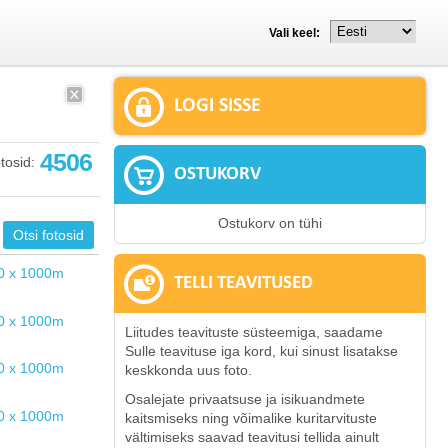
Vali keel:
LOGI SISSE
4506
tosid:
OSTUKORV
Ostukorv on tühi
TELLI TEAVITUSED
Liitudes teavituste süsteemiga, saadame
Sulle teavituse iga kord, kui sinust lisatakse
keskkonda uus foto.
Osalejate privaatsuse ja isikuandmete
kaitsmiseks ning võimalike kuritarvituste
vältimiseks saavad teavitusi tellida ainult