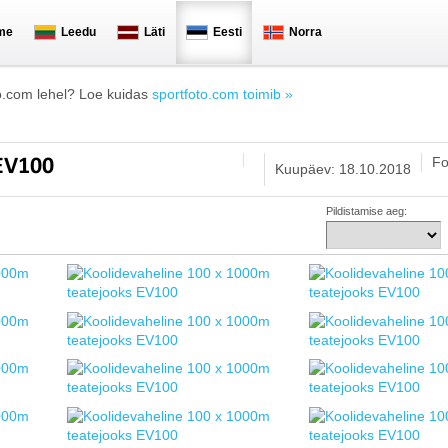
me
Leedu
Läti
Eesti
Norra
o.com lehel? Loe kuidas
sportfoto.com toimib »
Fo
 EV100
Kuupäev: 18.10.2018
Pildistamise aeg: