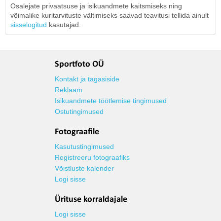
Osalejate privaatsuse ja isikuandmete kaitsmiseks ning
võimalike kuritarvituste vältimiseks saavad teavitusi tellida ainult
sisselogitud
kasutajad.
Sportfoto OÜ
Kontakt ja tagasiside
Reklaam
Isikuandmete töötlemise tingimused
Ostutingimused
Fotograafile
Kasutustingimused
Registreeru fotograafiks
Võistluste kalender
Logi sisse
Ürituse korraldajale
Logi sisse