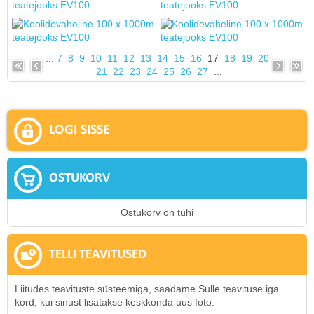
...
7
8
9
10
11
12
13
14
15
16
17
18
19
20
21
22
23
24
25
26
27
...
LOGI SISSE
OSTUKORV
Ostukorv on tühi
TELLI TEAVITUSED
Liitudes teavituste süsteemiga, saadame Sulle teavituse iga
kord, kui sinust lisatakse keskkonda uus foto.