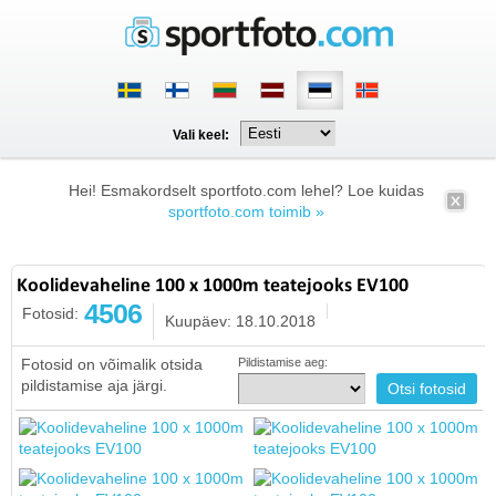
Vali keel:
Hei! Esmakordselt sportfoto.com lehel? Loe kuidas
sportfoto.com toimib »
Koolidevaheline 100 x 1000m teatejooks EV100
4506
Fotosid:
Kuupäev: 18.10.2018
Fotosid on võimalik otsida
Pildistamise aeg:
pildistamise aja järgi.