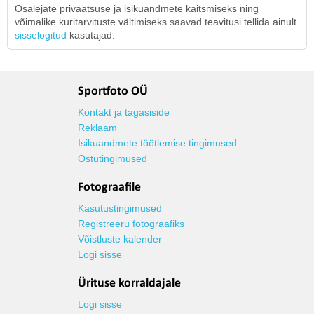
Osalejate privaatsuse ja isikuandmete kaitsmiseks ning
võimalike kuritarvituste vältimiseks saavad teavitusi tellida ainult
sisselogitud
kasutajad.
Sportfoto OÜ
Kontakt ja tagasiside
Reklaam
Isikuandmete töötlemise tingimused
Ostutingimused
Fotograafile
Kasutustingimused
Registreeru fotograafiks
Võistluste kalender
Logi sisse
Ürituse korraldajale
Logi sisse