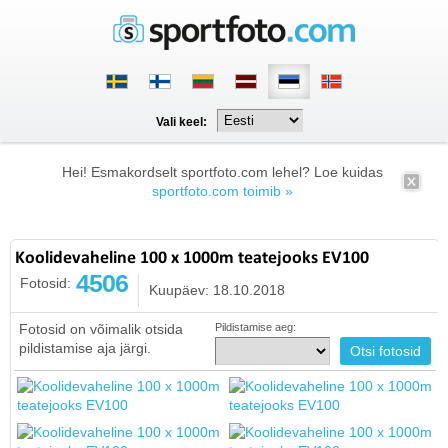
Vali keel:
Hei! Esmakordselt sportfoto.com lehel? Loe kuidas
sportfoto.com toimib »
Koolidevaheline 100 x 1000m teatejooks EV100
4506
Fotosid:
Kuupäev: 18.10.2018
Fotosid on võimalik otsida
Pildistamise aeg:
pildistamise aja järgi.