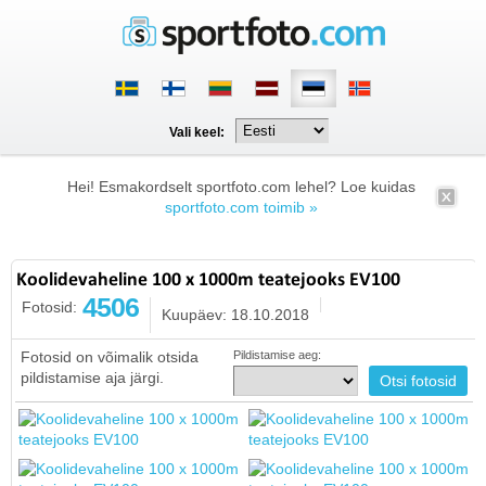
Vali keel:
Hei! Esmakordselt sportfoto.com lehel? Loe kuidas
sportfoto.com toimib »
Koolidevaheline 100 x 1000m teatejooks EV100
4506
Fotosid:
Kuupäev: 18.10.2018
Fotosid on võimalik otsida
Pildistamise aeg:
pildistamise aja järgi.