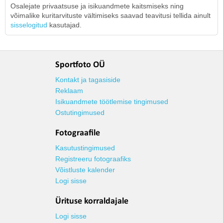
Osalejate privaatsuse ja isikuandmete kaitsmiseks ning
võimalike kuritarvituste vältimiseks saavad teavitusi tellida ainult
sisselogitud
kasutajad.
Sportfoto OÜ
Kontakt ja tagasiside
Reklaam
Isikuandmete töötlemise tingimused
Ostutingimused
Fotograafile
Kasutustingimused
Registreeru fotograafiks
Võistluste kalender
Logi sisse
Ürituse korraldajale
Logi sisse