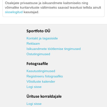
Osalejate privaatsuse ja isikuandmete kaitsmiseks ning
võimalike kuritarvituste vältimiseks saavad teavitusi tellida ainult
sisselogitud
kasutajad.
Sportfoto OÜ
Kontakt ja tagasiside
Reklaam
Isikuandmete töötlemise tingimused
Ostutingimused
Fotograafile
Kasutustingimused
Registreeru fotograafiks
Võistluste kalender
Logi sisse
Ürituse korraldajale
Logi sisse