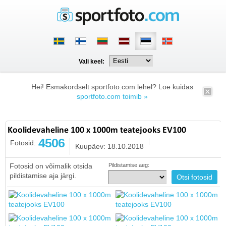
Vali keel:
Hei! Esmakordselt sportfoto.com lehel? Loe kuidas
sportfoto.com toimib »
Koolidevaheline 100 x 1000m teatejooks EV100
4506
Fotosid:
Kuupäev: 18.10.2018
Fotosid on võimalik otsida
Pildistamise aeg:
pildistamise aja järgi.