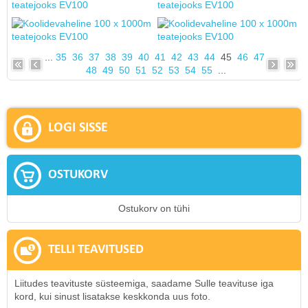
...
35
36
37
38
39
40
41
42
43
44
45
46
47
48
49
50
51
52
53
54
55
...
LOGI SISSE
OSTUKORV
Ostukorv on tühi
TELLI TEAVITUSED
Liitudes teavituste süsteemiga, saadame Sulle teavituse iga
kord, kui sinust lisatakse keskkonda uus foto.