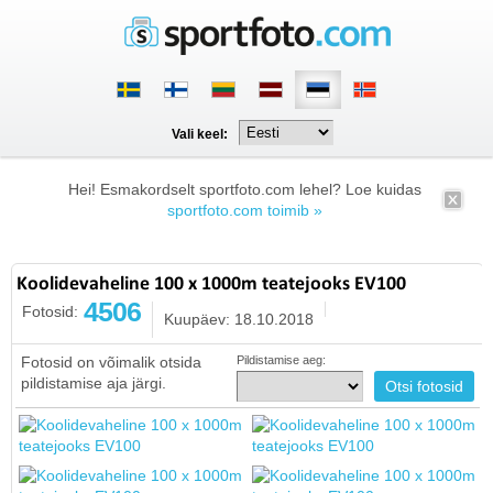
Vali keel:
Hei! Esmakordselt sportfoto.com lehel? Loe kuidas
sportfoto.com toimib »
Koolidevaheline 100 x 1000m teatejooks EV100
4506
Fotosid:
Kuupäev: 18.10.2018
Fotosid on võimalik otsida
Pildistamise aeg:
pildistamise aja järgi.