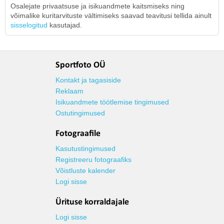
Osalejate privaatsuse ja isikuandmete kaitsmiseks ning
võimalike kuritarvituste vältimiseks saavad teavitusi tellida ainult
sisselogitud
kasutajad.
Sportfoto OÜ
Kontakt ja tagasiside
Reklaam
Isikuandmete töötlemise tingimused
Ostutingimused
Fotograafile
Kasutustingimused
Registreeru fotograafiks
Võistluste kalender
Logi sisse
Ürituse korraldajale
Logi sisse