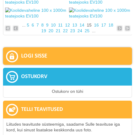
...
5
6
7
8
9
10
11
12
13
14
15
16
17
18
19
20
21
22
23
24
25
...
LOGI SISSE
OSTUKORV
Ostukorv on tühi
TELLI TEAVITUSED
Liitudes teavituste süsteemiga, saadame Sulle teavituse iga
kord, kui sinust lisatakse keskkonda uus foto.