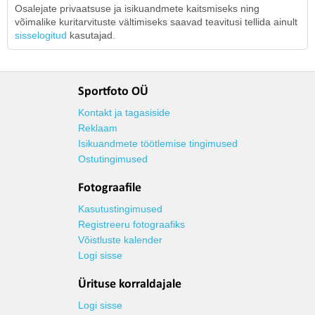
Osalejate privaatsuse ja isikuandmete kaitsmiseks ning
võimalike kuritarvituste vältimiseks saavad teavitusi tellida ainult
sisselogitud
kasutajad.
Sportfoto OÜ
Kontakt ja tagasiside
Reklaam
Isikuandmete töötlemise tingimused
Ostutingimused
Fotograafile
Kasutustingimused
Registreeru fotograafiks
Võistluste kalender
Logi sisse
Ürituse korraldajale
Logi sisse