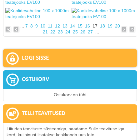
...
7
8
9
10
11
12
13
14
15
16
17
18
19
20
21
22
23
24
25
26
27
...
LOGI SISSE
OSTUKORV
Ostukorv on tühi
TELLI TEAVITUSED
Liitudes teavituste süsteemiga, saadame Sulle teavituse iga
kord, kui sinust lisatakse keskkonda uus foto.