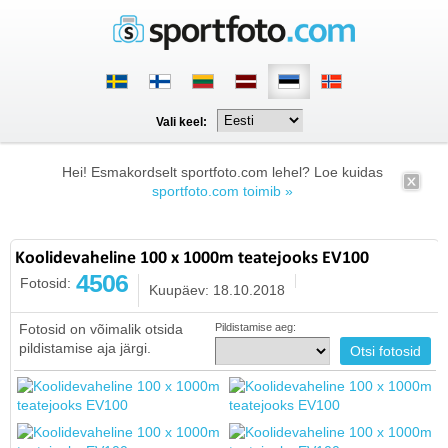
Vali keel:
Hei! Esmakordselt sportfoto.com lehel? Loe kuidas
sportfoto.com toimib »
Koolidevaheline 100 x 1000m teatejooks EV100
4506
Fotosid:
Kuupäev: 18.10.2018
Fotosid on võimalik otsida
Pildistamise aeg:
pildistamise aja järgi.