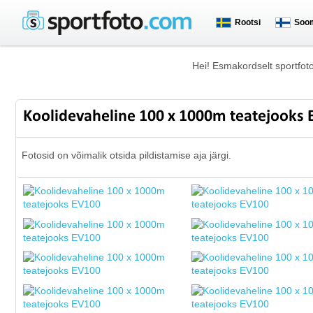
Rootsi
Soo
Hei! Esmakordselt sportfot
Koolidevaheline 100 x 1000m teatejooks
Fotosid on võimalik otsida pildistamise aja järgi.