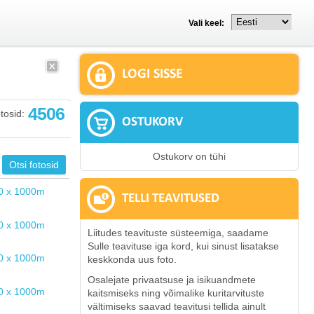
Vali keel:
LOGI SISSE
4506
tosid:
OSTUKORV
Ostukorv on tühi
TELLI TEAVITUSED
Liitudes teavituste süsteemiga, saadame
Sulle teavituse iga kord, kui sinust lisatakse
keskkonda uus foto.
Osalejate privaatsuse ja isikuandmete
kaitsmiseks ning võimalike kuritarvituste
vältimiseks saavad teavitusi tellida ainult