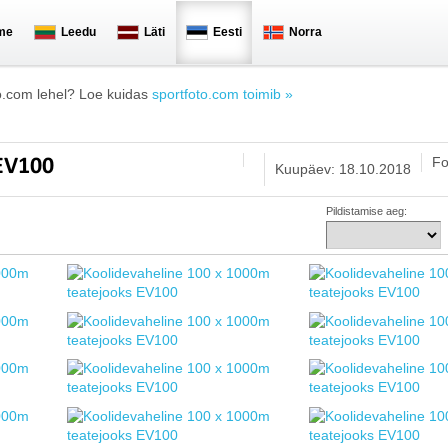
me
Leedu
Läti
Eesti
Norra
o.com lehel? Loe kuidas
sportfoto.com toimib »
Fo
 EV100
Kuupäev: 18.10.2018
Pildistamise aeg: