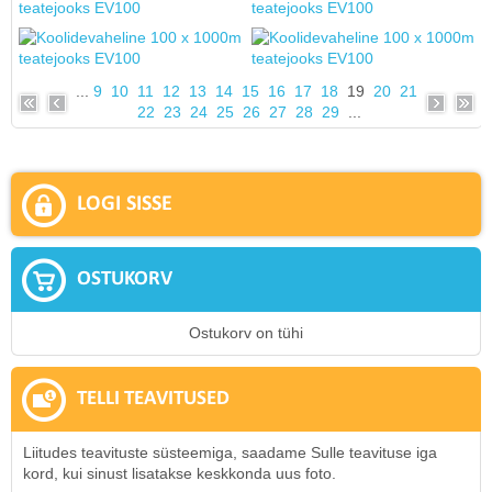
...
9
10
11
12
13
14
15
16
17
18
19
20
21
22
23
24
25
26
27
28
29
...
LOGI SISSE
OSTUKORV
Ostukorv on tühi
TELLI TEAVITUSED
Liitudes teavituste süsteemiga, saadame Sulle teavituse iga
kord, kui sinust lisatakse keskkonda uus foto.