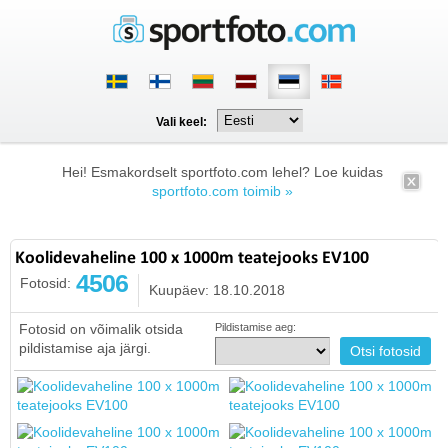
Vali keel:
Hei! Esmakordselt sportfoto.com lehel? Loe kuidas
sportfoto.com toimib »
Koolidevaheline 100 x 1000m teatejooks EV100
4506
Fotosid:
Kuupäev: 18.10.2018
Fotosid on võimalik otsida
Pildistamise aeg:
pildistamise aja järgi.