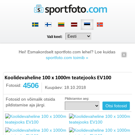
Vali keel:
Hei! Esmakordselt sportfoto.com lehel? Loe kuidas
sportfoto.com toimib »
Koolidevaheline 100 x 1000m teatejooks EV100
4506
Fotosid:
Kuupäev: 18.10.2018
Fotosid on võimalik otsida
Pildistamise aeg:
pildistamise aja järgi.