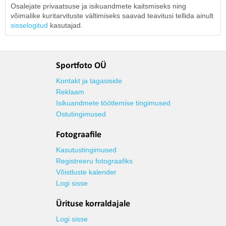
Osalejate privaatsuse ja isikuandmete kaitsmiseks ning
võimalike kuritarvituste vältimiseks saavad teavitusi tellida ainult
sisselogitud
kasutajad.
Sportfoto OÜ
Kontakt ja tagasiside
Reklaam
Isikuandmete töötlemise tingimused
Ostutingimused
Fotograafile
Kasutustingimused
Registreeru fotograafiks
Võistluste kalender
Logi sisse
Ürituse korraldajale
Logi sisse