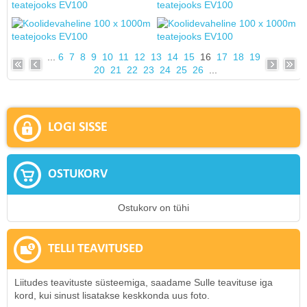
...
6
7
8
9
10
11
12
13
14
15
16
17
18
19
20
21
22
23
24
25
26
...
LOGI SISSE
OSTUKORV
Ostukorv on tühi
TELLI TEAVITUSED
Liitudes teavituste süsteemiga, saadame Sulle teavituse iga
kord, kui sinust lisatakse keskkonda uus foto.