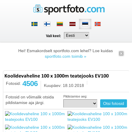
Vali keel:
Hei! Esmakordselt sportfoto.com lehel? Loe kuidas
sportfoto.com toimib »
Koolidevaheline 100 x 1000m teatejooks EV100
4506
Fotosid:
Kuupäev: 18.10.2018
Fotosid on võimalik otsida
Pildistamise aeg:
pildistamise aja järgi.