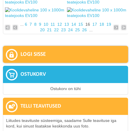
...
6
7
8
9
10
11
12
13
14
15
16
17
18
19
20
21
22
23
24
25
26
...
LOGI SISSE
OSTUKORV
Ostukorv on tühi
TELLI TEAVITUSED
Liitudes teavituste süsteemiga, saadame Sulle teavituse iga
kord, kui sinust lisatakse keskkonda uus foto.