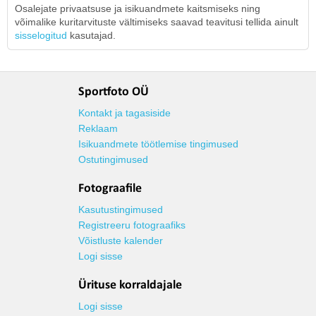
Osalejate privaatsuse ja isikuandmete kaitsmiseks ning
võimalike kuritarvituste vältimiseks saavad teavitusi tellida ainult
sisselogitud
kasutajad.
Sportfoto OÜ
Kontakt ja tagasiside
Reklaam
Isikuandmete töötlemise tingimused
Ostutingimused
Fotograafile
Kasutustingimused
Registreeru fotograafiks
Võistluste kalender
Logi sisse
Ürituse korraldajale
Logi sisse