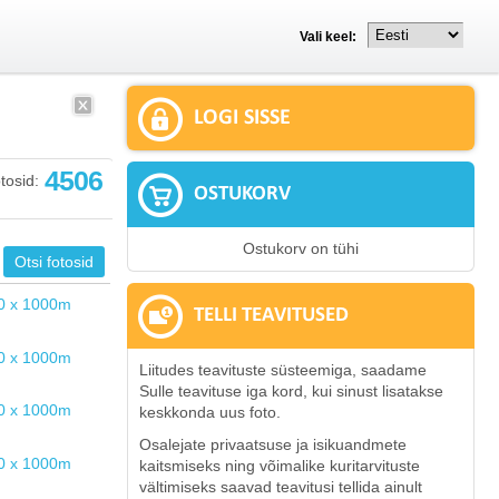
Vali keel:
LOGI SISSE
4506
tosid:
OSTUKORV
Ostukorv on tühi
TELLI TEAVITUSED
Liitudes teavituste süsteemiga, saadame
Sulle teavituse iga kord, kui sinust lisatakse
keskkonda uus foto.
Osalejate privaatsuse ja isikuandmete
kaitsmiseks ning võimalike kuritarvituste
vältimiseks saavad teavitusi tellida ainult