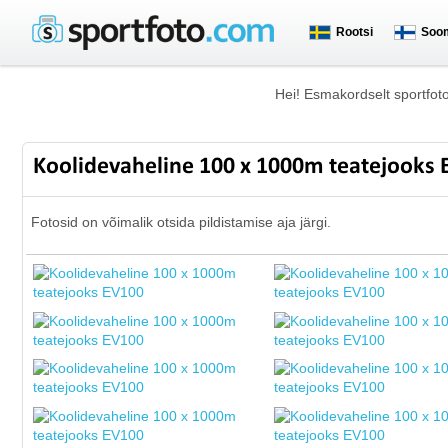
Rootsi
Soo
Hei! Esmakordselt sportfot
Koolidevaheline 100 x 1000m teatejooks
Fotosid on võimalik otsida pildistamise aja järgi.