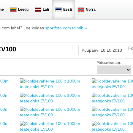
me
Leedu
Läti
Eesti
Norra
o.com lehel? Loe kuidas
sportfoto.com toimib »
Fo
 EV100
Kuupäev: 18.10.2018
Pildistamise aeg: