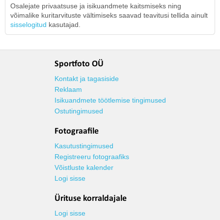
Osalejate privaatsuse ja isikuandmete kaitsmiseks ning
võimalike kuritarvituste vältimiseks saavad teavitusi tellida ainult
sisselogitud
kasutajad.
Sportfoto OÜ
Kontakt ja tagasiside
Reklaam
Isikuandmete töötlemise tingimused
Ostutingimused
Fotograafile
Kasutustingimused
Registreeru fotograafiks
Võistluste kalender
Logi sisse
Ürituse korraldajale
Logi sisse