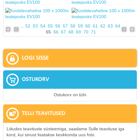
...
52
53
54
55
56
57
58
59
60
61
62
63
64
65
66
67
68
69
70
71
LOGI SISSE
OSTUKORV
Ostukorv on tühi
TELLI TEAVITUSED
Liitudes teavituste süsteemiga, saadame Sulle teavituse iga
kord, kui sinust lisatakse keskkonda uus foto.