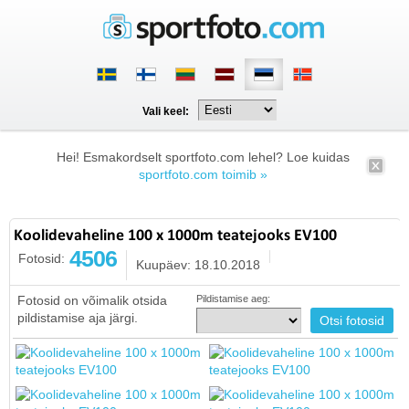
Vali keel:
Hei! Esmakordselt sportfoto.com lehel? Loe kuidas
sportfoto.com toimib »
Koolidevaheline 100 x 1000m teatejooks EV100
4506
Fotosid:
Kuupäev: 18.10.2018
Fotosid on võimalik otsida
Pildistamise aeg:
pildistamise aja järgi.