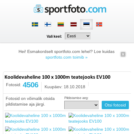
Vali keel:
Hei! Esmakordselt sportfoto.com lehel? Loe kuidas
sportfoto.com toimib »
Koolidevaheline 100 x 1000m teatejooks EV100
4506
Fotosid:
Kuupäev: 18.10.2018
Fotosid on võimalik otsida
Pildistamise aeg:
pildistamise aja järgi.