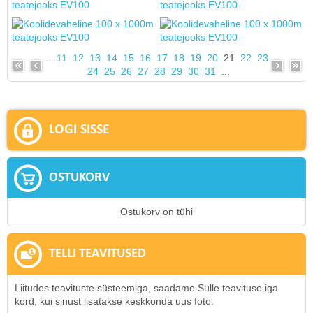
...
11
12
13
14
15
16
17
18
19
20
21
22
23
24
25
26
27
28
29
30
31
...
LOGI SISSE
OSTUKORV
Ostukorv on tühi
TELLI TEAVITUSED
Liitudes teavituste süsteemiga, saadame Sulle teavituse iga
kord, kui sinust lisatakse keskkonda uus foto.