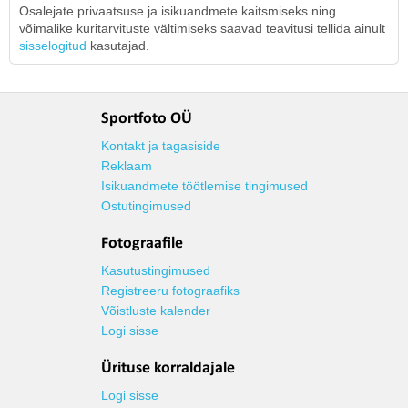
Osalejate privaatsuse ja isikuandmete kaitsmiseks ning
võimalike kuritarvituste vältimiseks saavad teavitusi tellida ainult
sisselogitud
kasutajad.
Sportfoto OÜ
Kontakt ja tagasiside
Reklaam
Isikuandmete töötlemise tingimused
Ostutingimused
Fotograafile
Kasutustingimused
Registreeru fotograafiks
Võistluste kalender
Logi sisse
Ürituse korraldajale
Logi sisse