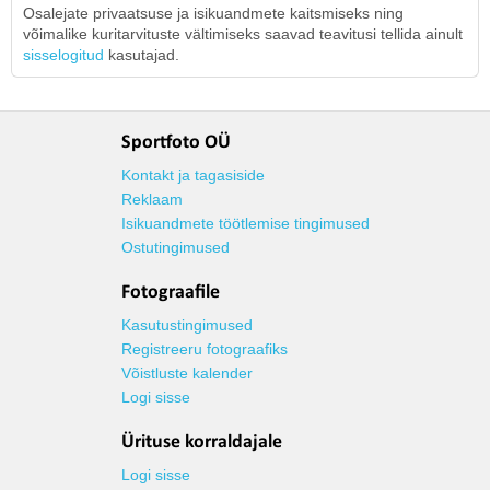
Osalejate privaatsuse ja isikuandmete kaitsmiseks ning
võimalike kuritarvituste vältimiseks saavad teavitusi tellida ainult
sisselogitud
kasutajad.
Sportfoto OÜ
Kontakt ja tagasiside
Reklaam
Isikuandmete töötlemise tingimused
Ostutingimused
Fotograafile
Kasutustingimused
Registreeru fotograafiks
Võistluste kalender
Logi sisse
Ürituse korraldajale
Logi sisse