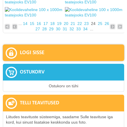
...
14
15
16
17
18
19
20
21
22
23
24
25
26
27
28
29
30
31
32
33
34
...
LOGI SISSE
OSTUKORV
Ostukorv on tühi
TELLI TEAVITUSED
Liitudes teavituste süsteemiga, saadame Sulle teavituse iga
kord, kui sinust lisatakse keskkonda uus foto.