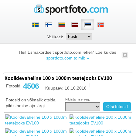
Vali keel:
Hei! Esmakordselt sportfoto.com lehel? Loe kuidas
sportfoto.com toimib »
Koolidevaheline 100 x 1000m teatejooks EV100
4506
Fotosid:
Kuupäev: 18.10.2018
Fotosid on võimalik otsida
Pildistamise aeg:
pildistamise aja järgi.