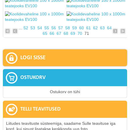
...
52
53
54
55
56
57
58
59
60
61
62
63
64
65
66
67
68
69
70
71
LOGI SISSE
OSTUKORV
Ostukorv on tühi
TELLI TEAVITUSED
Liitudes teavituste süsteemiga, saadame Sulle teavituse iga
kord, kui sinust lisatakse keskkonda uus foto.