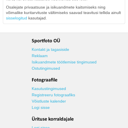
Osalejate privaatsuse ja isikuandmete kaitsmiseks ning
võimalike kuritarvituste vältimiseks saavad teavitusi tellida ainult
sisselogitud
kasutajad.
Sportfoto OÜ
Kontakt ja tagasiside
Reklaam
Isikuandmete töötlemise tingimused
Ostutingimused
Fotograafile
Kasutustingimused
Registreeru fotograafiks
Võistluste kalender
Logi sisse
Ürituse korraldajale
Logi sisse