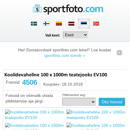
Vali keel:
Hei! Esmakordselt sportfoto.com lehel? Loe kuidas
sportfoto.com toimib »
Koolidevaheline 100 x 1000m teatejooks EV100
4506
Fotosid:
Kuupäev: 18.10.2018
Fotosid on võimalik otsida
Pildistamise aeg:
pildistamise aja järgi.