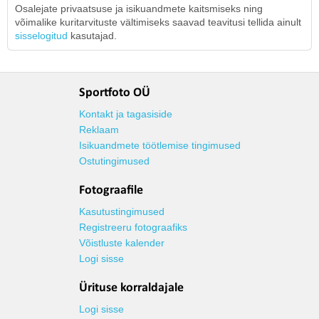
Osalejate privaatsuse ja isikuandmete kaitsmiseks ning
võimalike kuritarvituste vältimiseks saavad teavitusi tellida ainult
sisselogitud
kasutajad.
Sportfoto OÜ
Kontakt ja tagasiside
Reklaam
Isikuandmete töötlemise tingimused
Ostutingimused
Fotograafile
Kasutustingimused
Registreeru fotograafiks
Võistluste kalender
Logi sisse
Ürituse korraldajale
Logi sisse