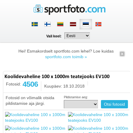
Vali keel:
Hei! Esmakordselt sportfoto.com lehel? Loe kuidas
sportfoto.com toimib »
Koolidevaheline 100 x 1000m teatejooks EV100
4506
Fotosid:
Kuupäev: 18.10.2018
Fotosid on võimalik otsida
Pildistamise aeg:
pildistamise aja järgi.