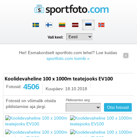
Vali keel:
Hei! Esmakordselt sportfoto.com lehel? Loe kuidas
sportfoto.com toimib »
Koolidevaheline 100 x 1000m teatejooks EV100
4506
Fotosid:
Kuupäev: 18.10.2018
Fotosid on võimalik otsida
Pildistamise aeg:
pildistamise aja järgi.