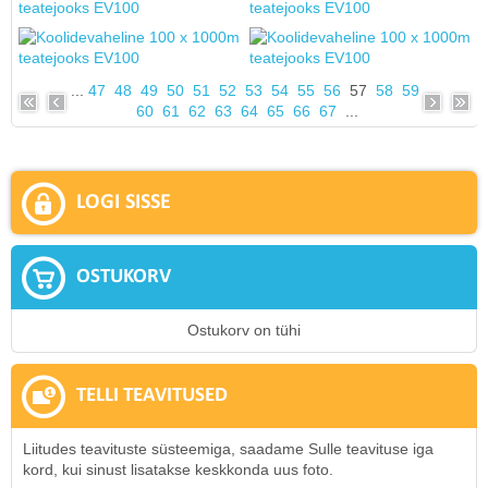
...
47
48
49
50
51
52
53
54
55
56
57
58
59
60
61
62
63
64
65
66
67
...
LOGI SISSE
OSTUKORV
Ostukorv on tühi
TELLI TEAVITUSED
Liitudes teavituste süsteemiga, saadame Sulle teavituse iga
kord, kui sinust lisatakse keskkonda uus foto.