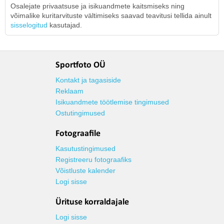
Osalejate privaatsuse ja isikuandmete kaitsmiseks ning
võimalike kuritarvituste vältimiseks saavad teavitusi tellida ainult
sisselogitud
kasutajad.
Sportfoto OÜ
Kontakt ja tagasiside
Reklaam
Isikuandmete töötlemise tingimused
Ostutingimused
Fotograafile
Kasutustingimused
Registreeru fotograafiks
Võistluste kalender
Logi sisse
Ürituse korraldajale
Logi sisse