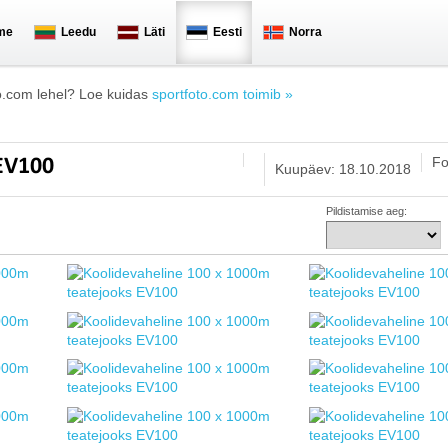
me
Leedu
Läti
Eesti
Norra
o.com lehel? Loe kuidas
sportfoto.com toimib »
Fo
 EV100
Kuupäev: 18.10.2018
Pildistamise aeg: