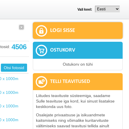
Vali keel:
LOGI SISSE
4506
tosid:
OSTUKORV
Ostukorv on tühi
TELLI TEAVITUSED
Liitudes teavituste süsteemiga, saadame
Sulle teavituse iga kord, kui sinust lisatakse
keskkonda uus foto.
Osalejate privaatsuse ja isikuandmete
kaitsmiseks ning võimalike kuritarvituste
vältimiseks saavad teavitusi tellida ainult