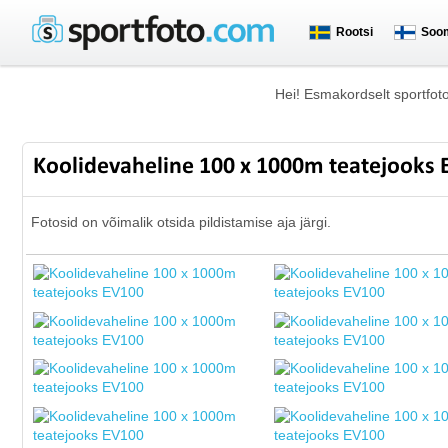
Rootsi
Soo
Hei! Esmakordselt sportfot
Koolidevaheline 100 x 1000m teatejooks
Fotosid on võimalik otsida pildistamise aja järgi.