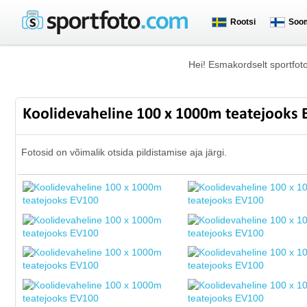
Rootsi
Soo
Hei! Esmakordselt sportfot
Koolidevaheline 100 x 1000m teatejooks
Fotosid on võimalik otsida pildistamise aja järgi.