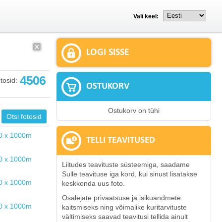
Vali keel:
LOGI SISSE
4506
tosid:
OSTUKORV
Ostukorv on tühi
TELLI TEAVITUSED
Liitudes teavituste süsteemiga, saadame
Sulle teavituse iga kord, kui sinust lisatakse
keskkonda uus foto.
Osalejate privaatsuse ja isikuandmete
kaitsmiseks ning võimalike kuritarvituste
vältimiseks saavad teavitusi tellida ainult