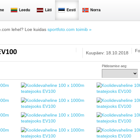
me
Leedu
Läti
Eesti
Norra
o.com lehel? Loe kuidas
sportfoto.com toimib »
Fo
 EV100
Kuupäev: 18.10.2018
Pildistamise aeg: