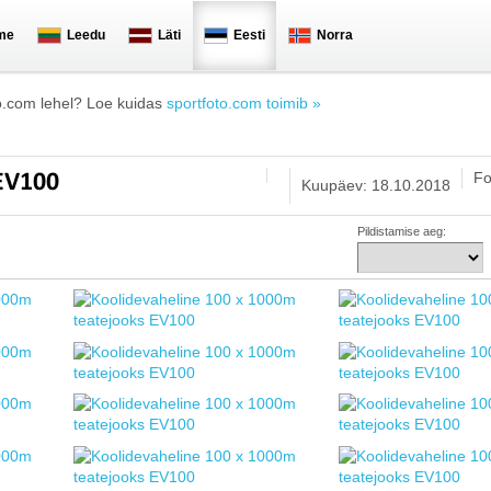
me
Leedu
Läti
Eesti
Norra
o.com lehel? Loe kuidas
sportfoto.com toimib »
Fo
 EV100
Kuupäev: 18.10.2018
Pildistamise aeg: