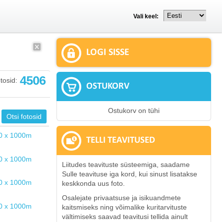
Vali keel:
LOGI SISSE
4506
tosid:
OSTUKORV
Ostukorv on tühi
TELLI TEAVITUSED
Liitudes teavituste süsteemiga, saadame
Sulle teavituse iga kord, kui sinust lisatakse
keskkonda uus foto.
Osalejate privaatsuse ja isikuandmete
kaitsmiseks ning võimalike kuritarvituste
vältimiseks saavad teavitusi tellida ainult