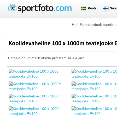
Rootsi
Soo
Hei! Esmakordselt sportfot
Koolidevaheline 100 x 1000m teatejooks
Fotosid on võimalik otsida pildistamise aja järgi.