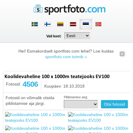
Vali keel:
Hei! Esmakordselt sportfoto.com lehel? Loe kuidas
sportfoto.com toimib »
Koolidevaheline 100 x 1000m teatejooks EV100
4506
Fotosid:
Kuupäev: 18.10.2018
Fotosid on võimalik otsida
Pildistamise aeg:
pildistamise aja järgi.