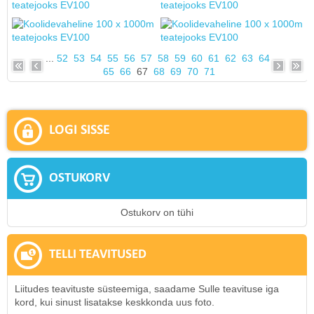
...
52
53
54
55
56
57
58
59
60
61
62
63
64
65
66
67
68
69
70
71
LOGI SISSE
OSTUKORV
Ostukorv on tühi
TELLI TEAVITUSED
Liitudes teavituste süsteemiga, saadame Sulle teavituse iga
kord, kui sinust lisatakse keskkonda uus foto.