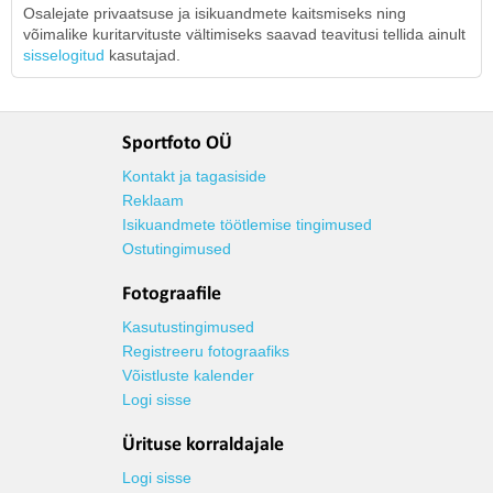
Osalejate privaatsuse ja isikuandmete kaitsmiseks ning
võimalike kuritarvituste vältimiseks saavad teavitusi tellida ainult
sisselogitud
kasutajad.
Sportfoto OÜ
Kontakt ja tagasiside
Reklaam
Isikuandmete töötlemise tingimused
Ostutingimused
Fotograafile
Kasutustingimused
Registreeru fotograafiks
Võistluste kalender
Logi sisse
Ürituse korraldajale
Logi sisse