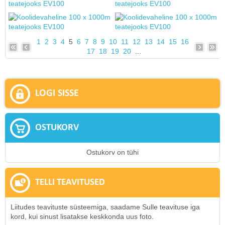
1
2
3
4
5
6
7
8
9
10
11
12
13
14
15
16
17
18
19
20
...
LOGI SISSE
OSTUKORV
Ostukorv on tühi
TELLI TEAVITUSED
Liitudes teavituste süsteemiga, saadame Sulle teavituse iga
kord, kui sinust lisatakse keskkonda uus foto.