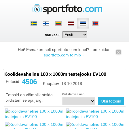
Vali keel:
Hei! Esmakordselt sportfoto.com lehel? Loe kuidas
sportfoto.com toimib »
Koolidevaheline 100 x 1000m teatejooks EV100
4506
Fotosid:
Kuupäev: 18.10.2018
Fotosid on võimalik otsida
Pildistamise aeg:
pildistamise aja järgi.