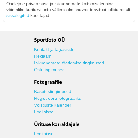
Osalejate privaatsuse ja isikuandmete kaitsmiseks ning
võimalike kuritarvituste vältimiseks saavad teavitusi tellida ainult
sisselogitud
kasutajad.
Sportfoto OÜ
Kontakt ja tagasiside
Reklaam
Isikuandmete töötlemise tingimused
Ostutingimused
Fotograafile
Kasutustingimused
Registreeru fotograafiks
Võistluste kalender
Logi sisse
Ürituse korraldajale
Logi sisse