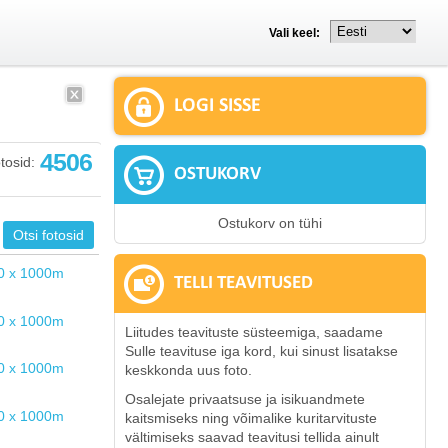
Vali keel:
LOGI SISSE
4506
tosid:
OSTUKORV
Ostukorv on tühi
TELLI TEAVITUSED
Liitudes teavituste süsteemiga, saadame
Sulle teavituse iga kord, kui sinust lisatakse
keskkonda uus foto.
Osalejate privaatsuse ja isikuandmete
kaitsmiseks ning võimalike kuritarvituste
vältimiseks saavad teavitusi tellida ainult