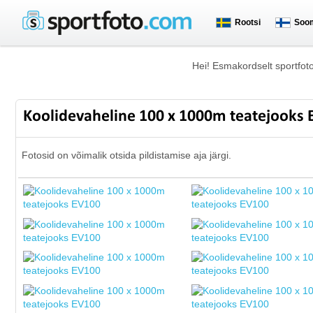
Rootsi
Soo
Hei! Esmakordselt sportfot
Koolidevaheline 100 x 1000m teatejooks
Fotosid on võimalik otsida pildistamise aja järgi.