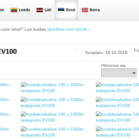
me
Leedu
Läti
Eesti
Norra
o.com lehel? Loe kuidas
sportfoto.com toimib »
Fo
 EV100
Kuupäev: 18.10.2018
Pildistamise aeg: