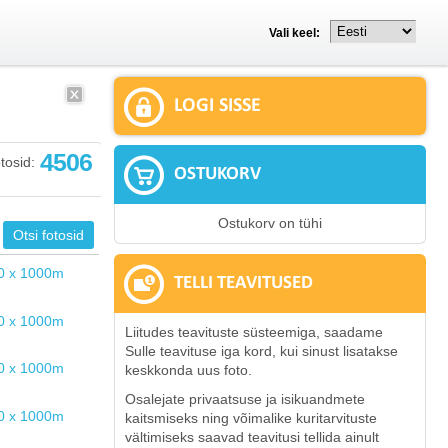
Vali keel:
LOGI SISSE
4506
tosid:
OSTUKORV
Ostukorv on tühi
TELLI TEAVITUSED
Liitudes teavituste süsteemiga, saadame
Sulle teavituse iga kord, kui sinust lisatakse
keskkonda uus foto.
Osalejate privaatsuse ja isikuandmete
kaitsmiseks ning võimalike kuritarvituste
vältimiseks saavad teavitusi tellida ainult