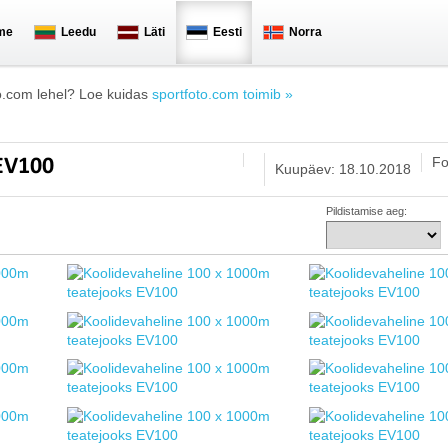
me
Leedu
Läti
Eesti
Norra
o.com lehel? Loe kuidas
sportfoto.com toimib »
Fo
 EV100
Kuupäev: 18.10.2018
Pildistamise aeg: