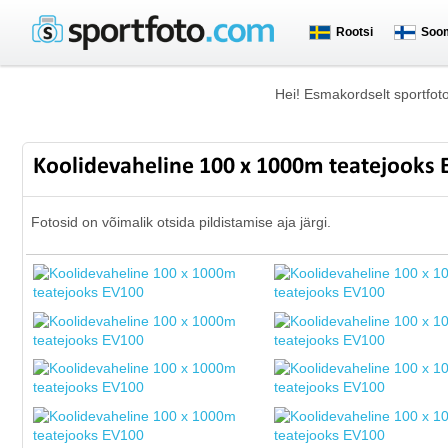
Rootsi
Soo
Hei! Esmakordselt sportfot
Koolidevaheline 100 x 1000m teatejooks
Fotosid on võimalik otsida pildistamise aja järgi.