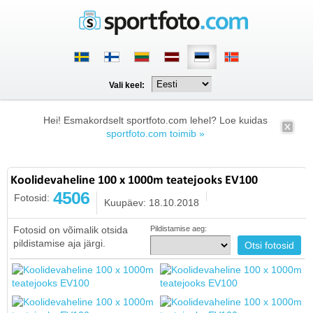
Vali keel:
Hei! Esmakordselt sportfoto.com lehel? Loe kuidas
sportfoto.com toimib »
Koolidevaheline 100 x 1000m teatejooks EV100
4506
Fotosid:
Kuupäev: 18.10.2018
Fotosid on võimalik otsida
Pildistamise aeg:
pildistamise aja järgi.