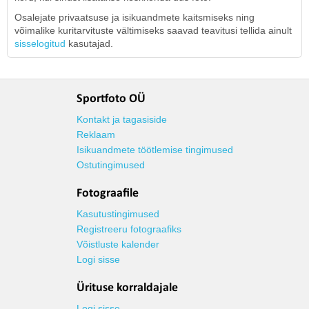
Osalejate privaatsuse ja isikuandmete kaitsmiseks ning
võimalike kuritarvituste vältimiseks saavad teavitusi tellida ainult
sisselogitud
kasutajad.
Sportfoto OÜ
Kontakt ja tagasiside
Reklaam
Isikuandmete töötlemise tingimused
Ostutingimused
Fotograafile
Kasutustingimused
Registreeru fotograafiks
Võistluste kalender
Logi sisse
Ürituse korraldajale
Logi sisse