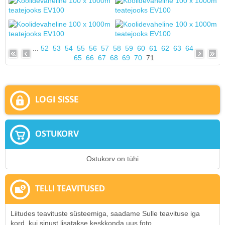
...
52
53
54
55
56
57
58
59
60
61
62
63
64
65
66
67
68
69
70
71
LOGI SISSE
OSTUKORV
Ostukorv on tühi
TELLI TEAVITUSED
Liitudes teavituste süsteemiga, saadame Sulle teavituse iga
kord, kui sinust lisatakse keskkonda uus foto.