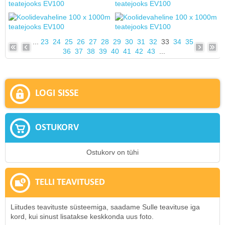
...
23
24
25
26
27
28
29
30
31
32
33
34
35
36
37
38
39
40
41
42
43
...
LOGI SISSE
OSTUKORV
Ostukorv on tühi
TELLI TEAVITUSED
Liitudes teavituste süsteemiga, saadame Sulle teavituse iga
kord, kui sinust lisatakse keskkonda uus foto.