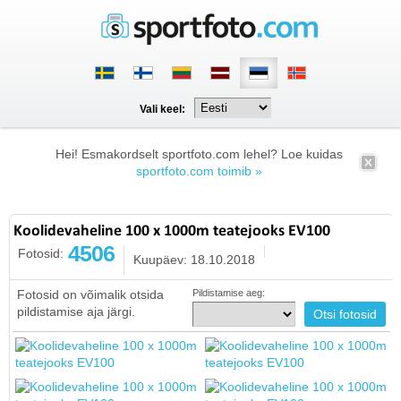
Vali keel:
Hei! Esmakordselt sportfoto.com lehel? Loe kuidas
sportfoto.com toimib »
Koolidevaheline 100 x 1000m teatejooks EV100
4506
Fotosid:
Kuupäev: 18.10.2018
Fotosid on võimalik otsida
Pildistamise aeg:
pildistamise aja järgi.