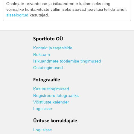
Osalejate privaatsuse ja isikuandmete kaitsmiseks ning
võimalike kuritarvituste vältimiseks saavad teavitusi tellida ainult
sisselogitud
kasutajad.
Sportfoto OÜ
Kontakt ja tagasiside
Reklaam
Isikuandmete töötlemise tingimused
Ostutingimused
Fotograafile
Kasutustingimused
Registreeru fotograafiks
Võistluste kalender
Logi sisse
Ürituse korraldajale
Logi sisse